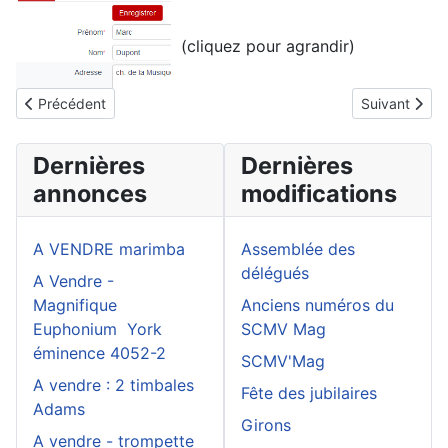
(cliquez pour agrandir)
Article précédent : FAQ - logiciel ASM
Article suiva
Précédent
Suivant
Dernières
Dernières
annonces
modifications
A VENDRE marimba
Assemblée des
délégués
A Vendre -
Magnifique
Anciens numéros du
Euphonium York
SCMV Mag
éminence 4052-2
SCMV'Mag
A vendre : 2 timbales
Fête des jubilaires
Adams
Girons
A vendre - trompette