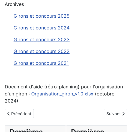
Archives :
Girons et concours 2025
Girons et concours 2024
Girons et concours 2023
Girons et concours 2022
Girons et concours 2021
Document d'aide (rétro-planning) pour l'organisation
d'un giron :
Organisation_giron_v1.0.xlsx
(octobre
2024)
Article précédent : Editorial du N° 120
Article suiv
Précédent
Suivant
Dernières
Dernières