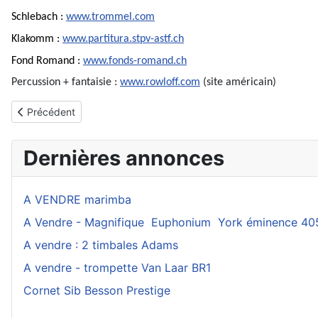
Schlebach :
www.trommel.com
Klakomm :
www.partitura.stpv-astf.ch
Fond Romand :
www.fonds-romand.ch
Percussion + fantaisie :
www.rowloff.com
(site américain)
Article précédent : De la fondation à nos jours
Précédent
Dernières annonces
A VENDRE marimba
A Vendre - Magnifique Euphonium York éminence 40
A vendre : 2 timbales Adams
A vendre - trompette Van Laar BR1
Cornet Sib Besson Prestige