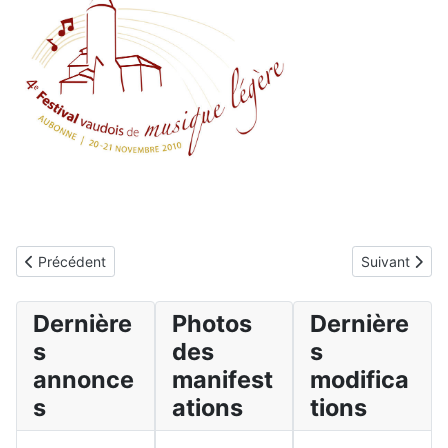
Article précédent : Camp d'été de la SCMV
Article suiva
Précédent
Suivant
Dernière
Photos
Dernière
s
des
s
annonce
manifest
modifica
s
ations
tions