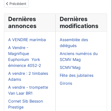
Article précédent : Présentation
Précédent
Dernières
Dernières
annonces
modifications
A VENDRE marimba
Assemblée des
délégués
A Vendre -
Magnifique
Anciens numéros du
Euphonium York
SCMV Mag
éminence 4052-2
SCMV'Mag
A vendre : 2 timbales
Fête des jubilaires
Adams
Girons
A vendre - trompette
Van Laar BR1
Cornet Sib Besson
Prestige