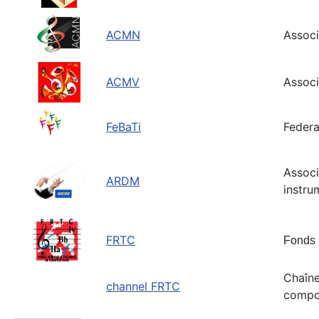
ACMN
Associ
ACMV
Associ
FeBaTi
Federa
Associ
ARDM
instru
FRTC
Fonds 
C
haîn
channel FRTC
compo