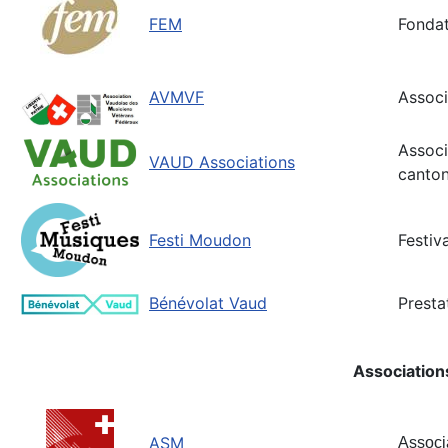
FEM
Fondat
AVMVF
Associ
Associ
VAUD Associations
canton
Festi Moudon
Festiv
Bénévolat Vaud
Presta
Association
ASM
Associ