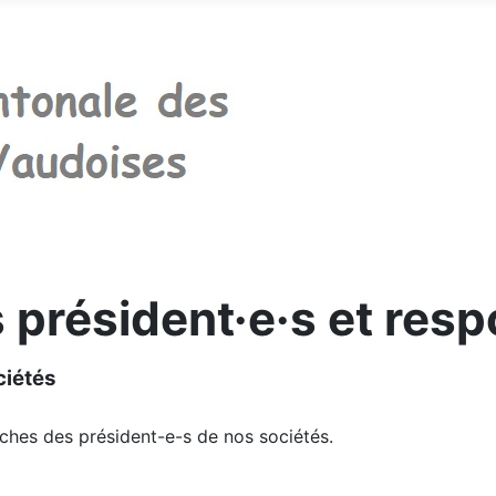
s président·e·s et res
ciétés
âches des président-e-s de nos sociétés.