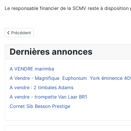
Le responsable financier de la SCMV reste à dispositio
Article précédent : Comité d'honneur de la SCMV
Précédent
Dernières annonces
A VENDRE marimba
A Vendre - Magnifique Euphonium York éminence 40
A vendre : 2 timbales Adams
A vendre - trompette Van Laar BR1
Cornet Sib Besson Prestige