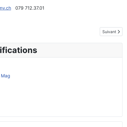
mv.ch
079 712.37.01
Article suivan
Suivant
fications
 Mag